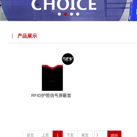
产品展示
RFID护照信号屏蔽套
首页
上页
1
下页
尾页
跳转