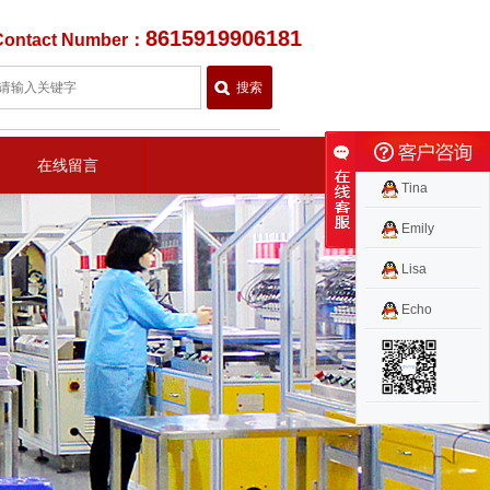
8615919906181
Contact Number：
在线留言
Tina
Emily
Lisa
Echo