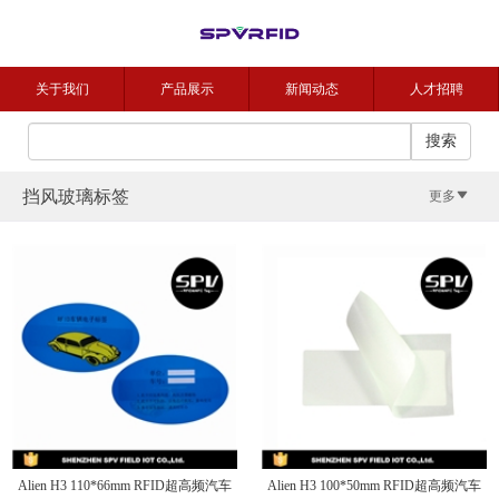
关于我们
产品展示
新闻动态
人才招聘
分
联系我们
搜索
类
选
挡风玻璃标签
更多
择
RFID
电
LF
HF
UHF
子
RFID
低
NFC
超
标
抗
频
高
高
高
超
签
金
电
频
频
频
高
不
ABS
PCB
属
RFID
Alien H3 110*66mm RFID超高频汽车
子
标
标
抗
频
干
Alien H3 100*50mm RFID超高频汽车