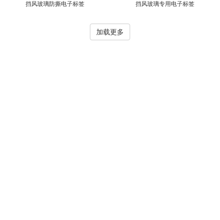
挡风玻璃防撕电子标签
挡风玻璃专用电子标签
标
扎
标
签
签
金
抗
胶
RFID
签
带
签
属
金
易
抗
HF
UHF
HF
UHF
加载更多
标
标
属
碎/
柔
金
高
超
高
超
签
签
标
防
性
属
频
高
频
高
Inlay
挡
CD
珠
图
服
签
撕
标
RFID
防
易
频
防
频
风
光
宝
书
装
标
签
钥
拆
碎
易
撕
防
玻
盘
标
馆
吊
RFID
签
（适
匙
标
标
碎
标
撕
璃
标
签
标
牌
巡
RFID
于
扣
签
签
标
签
标
标
签
签
标
更
扎
应
RFID
签
签
签
签
钮
带
用
手
RFID
一
标
环
腕
RFID
重
次
签
境）
带
智
复
性
磁
纸
PVC
能
RFID
使
条
卡
卡
卡
屏
用
卡
RFID
RFID
RFID
蔽
RFID